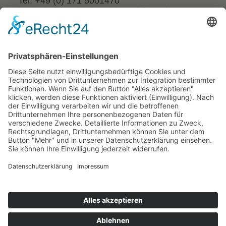
Tel. +49 (0) 171 5001470
landschaftsarchitekt.schimmel@gmail.com
SERVICE
Impressum
Datenschutzerklärung
Cookie-Einstellungen
SCHNELLZUGRIFF
Hausgärten
Verkehrsanlagen
Freianlagen
Friedhöfe
Öffentliche Räume
Parkanlagen
Außenanlagen
Freizeitanlagen
Spiel- & Sportstätten