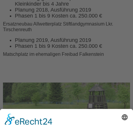
Kleinkinder bis 4 Jahre
Planung 2018, Ausführung 2019
Phasen 1 bis 9 Kosten ca. 250.000 €
Ersatzneubau Allwetterplatz Stiftlandgymnasium Lkr.
Tirschenreuth
Planung 2019, Ausführung 2019
Phasen 1 bis 9 Kosten ca. 250.000 €
Matschplatz im ehemaligen Freibad Falkenstein