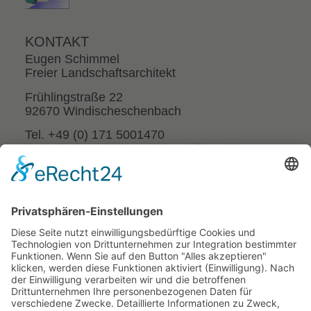
KONTAKT
Eugen Schimmel
Freier Landschaftsarchitekt
Frühlingstraße 22
92670 Windischeschenbach
Tel. +49 (0) 171 5001470
landschaftsarchitekt.schimmel@gmail.com
SERVICE
Impressum
Datenschutzerklärung
Cookie-Einstellungen
SCHNELLZUGRIFF
Hausgärten
Verkehrsanlagen
Freianlagen