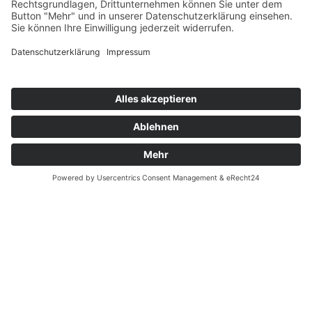
Friedhöfe
Öffentliche Räume
Parkanlagen
Außenanlagen
Freizeitanlagen
Spiel- & Sportstätten
Webdesign:
www.softintelli.de