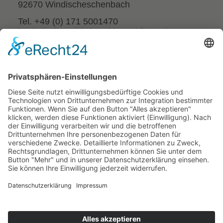
92670 Windischeschenbach
Tel. +49 (0) 171 5001470
landschaftsarchitekt.schimmel@gmail.com
SERVICE
Impressum
Datenschutzerklärung
Cookie-Einstellungen
SCHNELLZUGRIFF
Hausgärten
Verkehrsanlagen
Freianlagen
Friedhöfe
Öffentliche Räume
Parkanlagen
Außenanlagen
Freizeitanlagen
Spiel- & Sportstätten